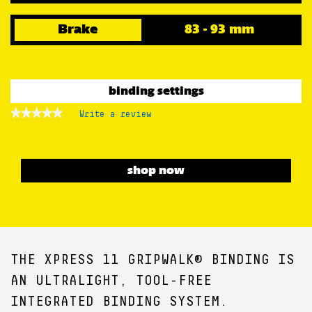
Brake
83 - 93 mm
binding settings
★★★★★
★★★★★
Write a review
.
No
This
rating
action
value
for
will
XPRESS
open
shop now
11
a
GW
B93
modal
BLACK
dialog.
THE XPRESS 11 GRIPWALK® BINDING IS
AN ULTRALIGHT, TOOL-FREE
INTEGRATED BINDING SYSTEM.