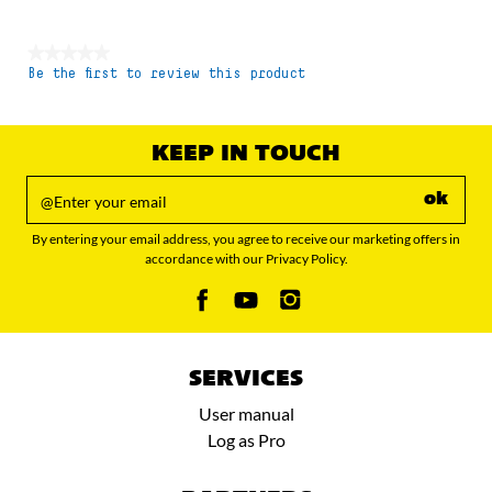
★★★★★
Be the first to review this product
No
rating
value
KEEP IN TOUCH
ok
By entering your email address, you agree to receive our marketing offers in
accordance with our Privacy Policy.
SERVICES
User manual
Log as Pro