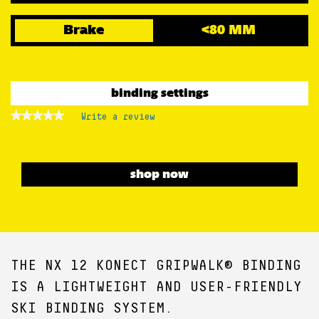
Brake
<80 MM
binding settings
★★★★★
★★★★★
Write a review
.
No
This
rating
action
value
for
will
open
shop now
a
modal
dialog.
THE NX 12 KONECT GRIPWALK® BINDING
IS A LIGHTWEIGHT AND USER-FRIENDLY
SKI BINDING SYSTEM.