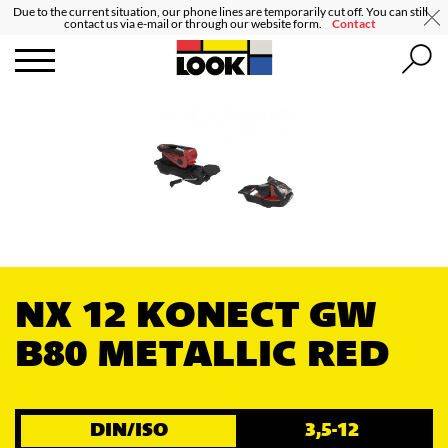
Due to the current situation, our phone lines are temporarily cut off. You can still
contact us via e-mail or through our website form.
Contact
NX 12 KONECT GW
B80 METALLIC RED
DIN/ISO
3,5-12