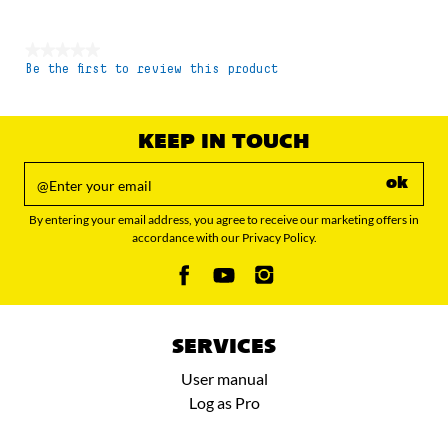
★★★★★
Be the first to review this product
No
rating
value
KEEP IN TOUCH
ok
By entering your email address, you agree to receive our marketing offers in
accordance with our Privacy Policy.
SERVICES
User manual
Log as Pro