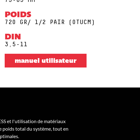
73-83 MM
POIDS
720 GR/ 1/2 PAIR (0TUCM)
DIN
3,5-11
manuel utilisateur
S et l'utilisation de matériaux
 poids total du système, tout en
optimales.