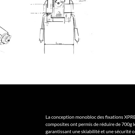
La conception monobloc des fixations XPRES
composites ont permis de réduire de 700g le
garantissant une skiabilité et une sécurité 