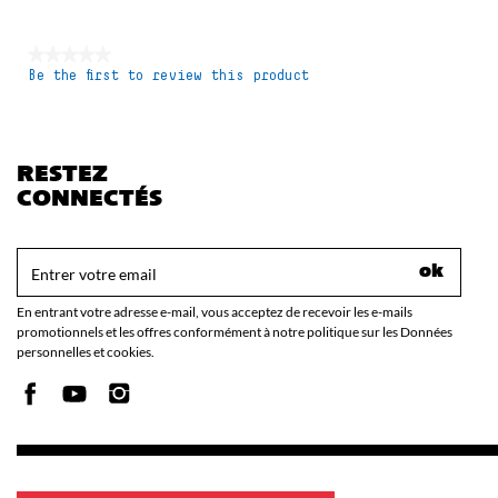
★★★★★
Be the first to review this product
No
rating
value
RESTEZ
CONNECTÉS
ok
En entrant votre adresse e-mail, vous acceptez de recevoir les e-mails
promotionnels et les offres conformément à notre politique sur les Données
personnelles et cookies.