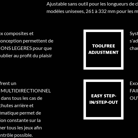
Ajustable sans outil pour les longueurs de
modèles unisexes, 261 à 332 mm pour les m
ux composites et
Sys
 conception permettent de
s'a
TOOLFREE
TIONS LEGERES pour que
cha
ADJUSTMENT
ublier au profit du plaisir
frent un
Exce
MULTIDIRECTIONNEL
FAI
EASY STEP-
 dans tous les cas de
OU
IN/STEP-OUT
chutes arrière et
nématique permet de
on constante sur la
er tous les jeux afin
ontrôle possible.