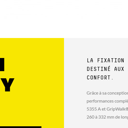
1
LA FIXATION 
DESTINÉ AUX 
CONFORT.
EY
Grâce à sa conception 
performances complèt
5355 A et GripWalk® 
260 à 332 mm de lon