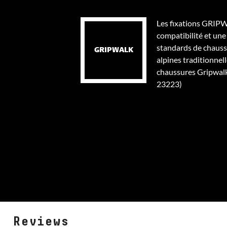
Les fixations GRIP
compatibilité et une
standards de chaussu
GRIPWALK
alpines traditionnell
chaussures Gripwal
23223)
Reviews