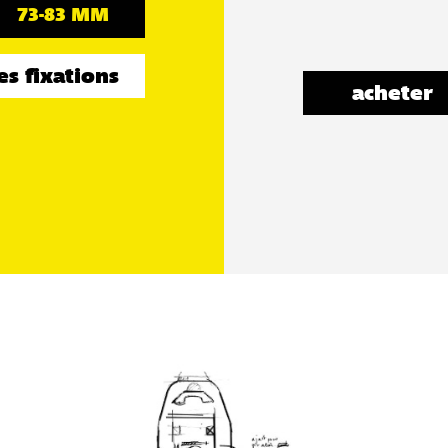
73-83 MM
es fixations
acheter