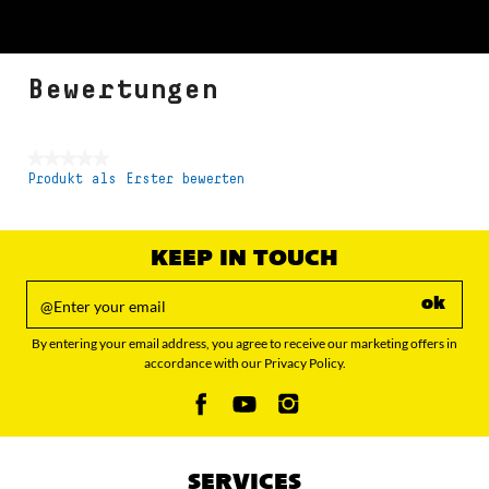
Bewertungen
★★★★★
Produkt als Erster bewerten
Kein
Beurteilungswert
KEEP IN TOUCH
ok
By entering your email address, you agree to receive our marketing offers in
accordance with our Privacy Policy.
SERVICES