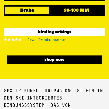
Brake
90-100 MM
binding settings
★★★★★
★★★★★
Jetzt Produkt bewerten
.
Kein
Mit
Beurteilungswert
dieser
für
Aktion
wird
shop now
ein
modales
Dialogfeld
geöffnet.
SPX 12 KONECT GRIPWALK® IST EIN IN
DEN SKI INTEGRIERTES
BINDUNGSSYSTEM, DAS VON