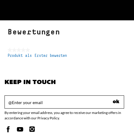
Bewertungen
★★★★★
Produkt als Erster bewerten
Kein
Beurteilungswert
KEEP IN TOUCH
ok
By entering your email address, you agree to receive our marketing offers in
accordance with our Privacy Policy.