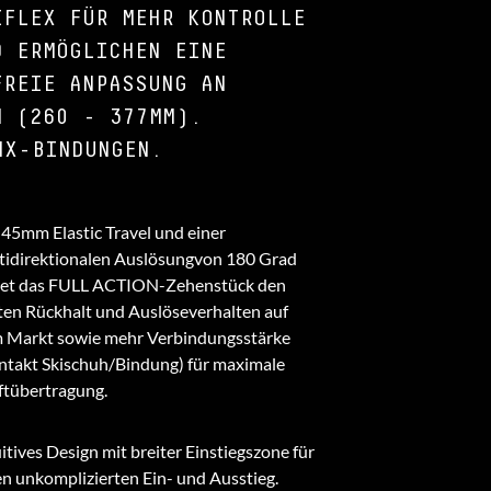
IFLEX FÜR MEHR KONTROLLE
D ERMÖGLICHEN EINE
FREIE ANPASSUNG AN
N (260 - 377MM).
NX-BINDUNGEN.
 45mm Elastic Travel und einer
tidirektionalen Auslösungvon 180 Grad
tet das FULL ACTION-Zehenstück den
ten Rückhalt und Auslöseverhalten auf
 Markt sowie mehr Verbindungsstärke
ntakt Skischuh/Bindung) für maximale
ftübertragung.
itives Design mit breiter Einstiegszone für
en unkomplizierten Ein- und Ausstieg.