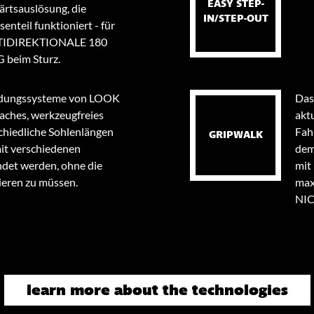
EASY STEP-
rtsauslösung, die
IN/STEP-OUT
nteil funktioniert - für
ULTIDIREKTIONALE 180
eim Sturz.
indungssysteme von LOOK
Das
faches, werkzeugfreies
akt
chiedliche Sohlenlängen
Fah
GRIPWALK
it verschiedenen
dem 
det werden, ohne die
mit
eren zu müssen.
max
NI
learn more about the technologies