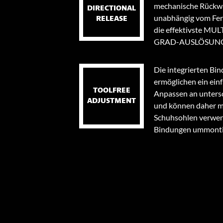
mechanische Rückwä
DIRECTIONAL
unabhängig vom Ferse
RELEASE
die effektivste M
GRAD-AUSLÖSUNG b
Die integrierten B
ermöglichen ein ein
TOOLFREE
Anpassen an unters
ADJUSTMENT
und können daher m
Schuhsohlen verwen
Bindungen ummonti