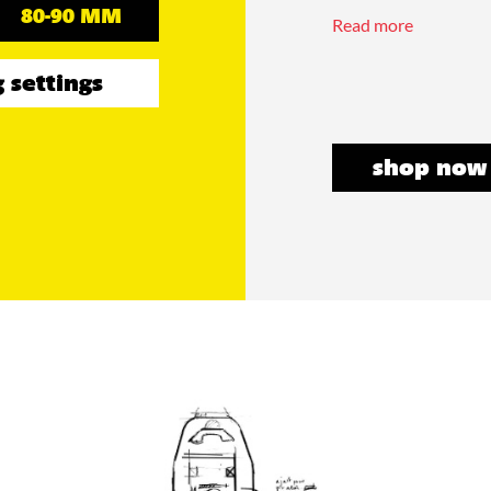
80-90 MM
Read more
 settings
shop now