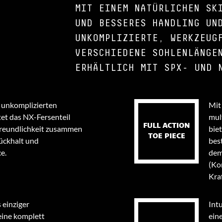
MIT EINEM NATÜRLICHEN SK
UND BESSERES HANDLING UN
UNKOMPLIZIERTE, WERKZEUG
VERSCHIEDENE SOHLENLÄNGE
ERHÄLTLICH MIT SPX- UND 
, unkomplizierten
Mit
tet das NX-Fersenteil
mul
FULL ACTION
reundlichkeit zusammen
bie
TOE PIECE
ückhalt und
bes
e.
dem
(Ko
Kra
 einziger
Intu
eine komplett
ein