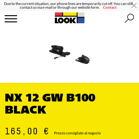
Due to the current situation, our phone lines are temporarily cut off. You can still
contact us via e-mail or through our website form.
Contact
NX 12 GW B100
BLACK
165,00 €
Prezzo consigliato al negozio