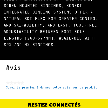
SCREW MOUNTED BINDINGS, KONECT
INTEGRATED BINDING SYSTEMS OFFER A
NATURAL SKI FLEX FOR GREATER CONTROL
AND SKI-ABILITY, AND EASY, TOOL-FREE
ADJUSTABILITY BETWEEN BOOT SOLE
LENGTHS (260-377MM). AVAILABLE WITH
SPX AND NX BINDINGS.
Avis
★★★★★
Soyez le premier à donner votre avis sur ce produit
Aucune
valeur
de
notation
RESTEZ CONNECTÉS