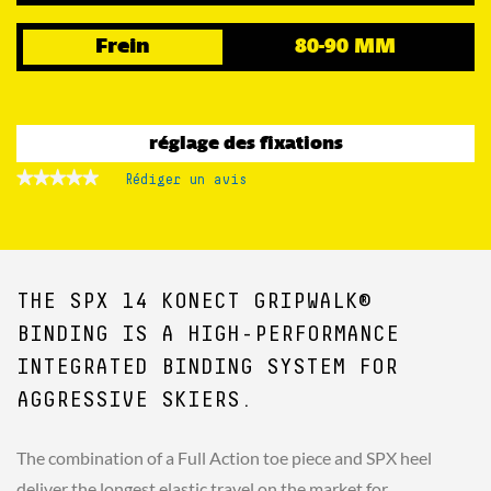
Frein
80-90 MM
réglage des fixations
★★★★★
★★★★★
Rédiger un avis
.
Aucune
Cette
valeur
action
de
notation
entraînera
pour
l'ouverture
d'une
THE SPX 14 KONECT GRIPWALK®
boîte
de
BINDING IS A HIGH-PERFORMANCE
dialogue.
INTEGRATED BINDING SYSTEM FOR
AGGRESSIVE SKIERS.
The combination of a Full Action toe piece and SPX heel
deliver the longest elastic travel on the market for