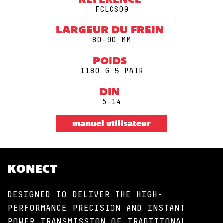
RÉFÉRENCE
FCLCS09
LARGEUR DU FREIN
80-90 MM
POIDS
1180 G ½ PAIR
DIN
5-14
manuel utilisateur
KONECT
DESIGNED TO DELIVER THE HIGH-
PERFORMANCE PRECISION AND INSTANT
POWER TRANSMISSION OF TRADITIONAL,