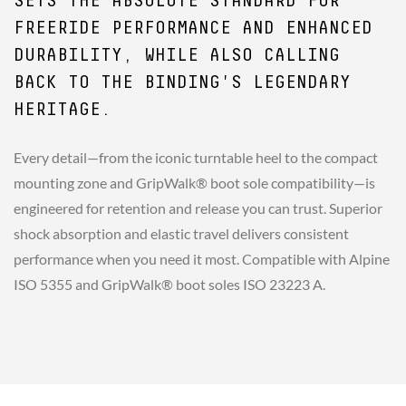
SETS THE ABSOLUTE STANDARD FOR
FREERIDE PERFORMANCE AND ENHANCED
DURABILITY, WHILE ALSO CALLING
BACK TO THE BINDING'S LEGENDARY
HERITAGE.
Every detail—from the iconic turntable heel to the compact
mounting zone and GripWalk® boot sole compatibility—is
engineered for retention and release you can trust. Superior
shock absorption and elastic travel delivers consistent
performance when you need it most. Compatible with Alpine
ISO 5355 and GripWalk® boot soles ISO 23223 A.