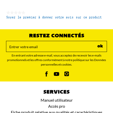
★★★★★
Soyez le premier à donner votre avis sur ce produit
Aucune
valeur
de
notation
RESTEZ CONNECTÉS
ok
En entrant votre adresse e-mail, vous acceptez de recevoir les e-mails
promotionnels et les offres conformément à notre politique sur les Données
personnelles et cookies.
SERVICES
Manuel utilisateur
Accès pro
Fiche produit relative aux qualités et caractéristiques